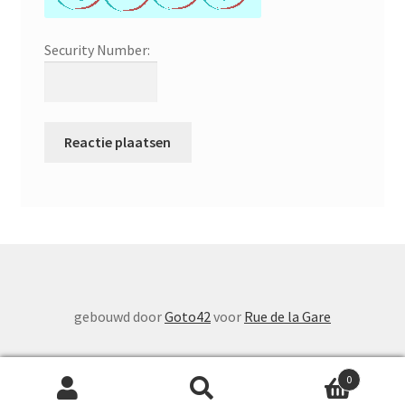
Security Number:
gebouwd door
Goto42
voor
Rue de la Gare
0
Zoeken
Zoeken