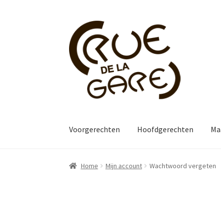
Ga
Ga
door
naar
naar
de
navigatie
inhoud
Voorgerechten
Hoofdgerechten
Ma
Home
Mijn account
Wachtwoord vergeten